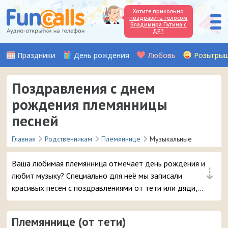
Хотите прикольно
поздравить голосом
Владимира Путина с
ДР?
Праздники
День рождения
Любовь
Розыгры
Поздравления с днем
рождения племянницы
песней
Главная
Родственникам
Племяннице
Музыкальные
Ваша любимая племянница отмечает день рождения и
⇣
любит музыку? Специально для неё мы записали
красивых песен с поздравлениями от тети или дяди,
которые можно отправить на мобильный телефон
имениннице.
Племяннице (от тети)