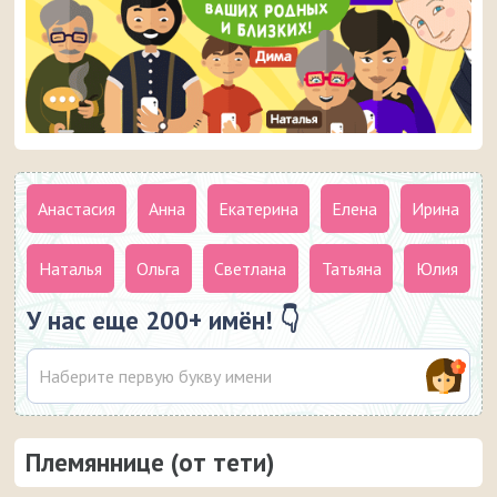
Анастасия
Анна
Екатерина
Елена
Ирина
Наталья
Ольга
Светлана
Татьяна
Юлия
У нас еще 200+ имён! 👇
Племяннице (от тети)