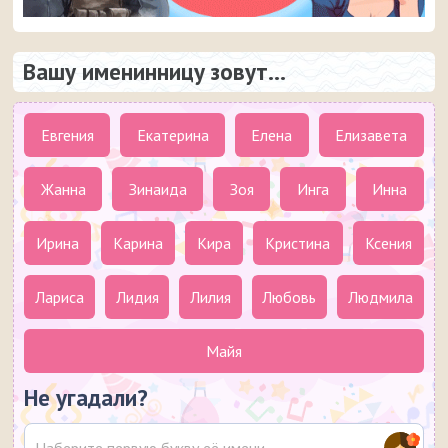
Вашу именинницу зовут...
Евгения
Екатерина
Елена
Елизавета
Жанна
Зинаида
Зоя
Инга
Инна
Ирина
Карина
Кира
Кристина
Ксения
Лариса
Лидия
Лилия
Любовь
Людмила
Майя
Не угадали?