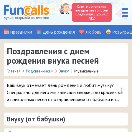
Хотите с огоньком
поздравить голосом
Владимира Путина с
ДР?
Праздники
День рождения
Любовь
Розыгры
Поздравления с днем
рождения внука песней
Главная
Родственникам
Внуку
Музыкальные
Ваш внук отмечает день рождения и любит музыку?
⇣
Специально для него мы записали множество красивых
и прикольных песен с поздравлениями от бабушки или
дедушки, которые можно отправить на мобильный
телефон имениннику.
Внуку (от бабушки)