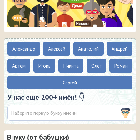
Александр
Алексей
Анатолий
Андрей
Артем
Игорь
Никита
Олег
Роман
Сергей
У нас еще 200+ имён! 👇
Внуку (от бабушки)