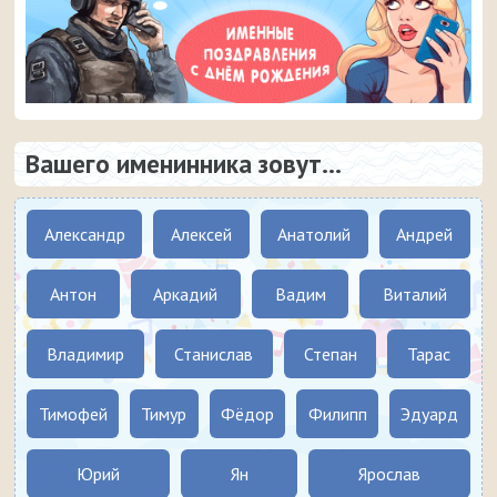
Вашего именинника зовут...
Александр
Алексей
Анатолий
Андрей
Антон
Аркадий
Вадим
Виталий
Владимир
Станислав
Степан
Тарас
Тимофей
Тимур
Фёдор
Филипп
Эдуард
Юрий
Ян
Ярослав