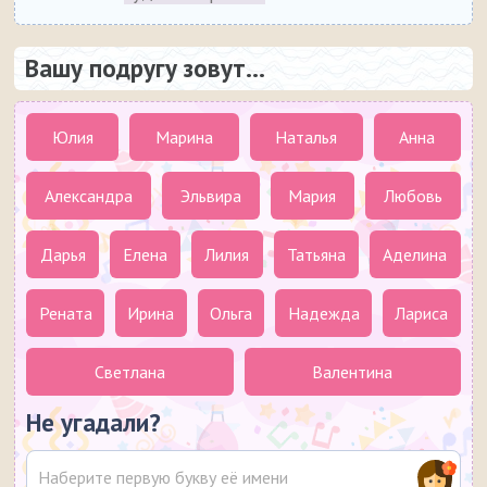
Вашу подругу зовут...
Юлия
Марина
Наталья
Анна
Александра
Эльвира
Мария
Любовь
Дарья
Елена
Лилия
Татьяна
Аделина
Рената
Ирина
Ольга
Надежда
Лариса
Светлана
Валентина
Не угадали?