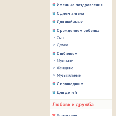
Именные поздравления
С днем ангела
Для любимых
С рождением ребенка
Сын
Дочка
С юбилеем
Мужчине
Женщине
Музыкальные
С прошедшим
Для детей
Любовь и дружба
Признания