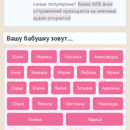
самые популярные?
Более 60% всех
отправлений приходятся на именные
аудио-открытки!
Вашу бабушку зовут...
Юлия
Марина
Наталья
Александра
Анна
Эльвира
Мария
Любовь
Ирина
Дарья
Елена
Лилия
Татьяна
Аделина
Ольга
Рената
Светлана
Надежда
Галина
Лариса