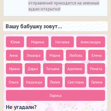
отправлений приходятся на именные
аудио-открытки!
Вашу бабушку зовут...
Юлия
Марина
Наталья
Александра
Анна
Эльвира
Мария
Любовь
Елена
Ирина
Дарья
Татьяна
Аделина
Рената
Ольга
Надежда
Лилия
Светлана
Галина
Лариса
Не угадали?