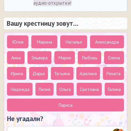
аудио-открытки!
Вашу крестницу зовут...
Юлия
Марина
Наталья
Александра
Анна
Эльвира
Мария
Любовь
Елена
Ирина
Дарья
Татьяна
Аделина
Рената
Надежда
Лилия
Ольга
Светлана
Галина
Лариса
Не угадали?