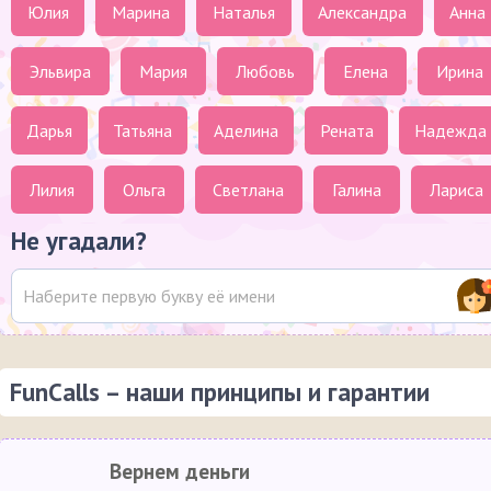
Юлия
Марина
Наталья
Александра
Анна
Эльвира
Мария
Любовь
Елена
Ирина
Дарья
Татьяна
Аделина
Рената
Надежда
Лилия
Ольга
Светлана
Галина
Лариса
Не угадали?
FunCalls – наши принципы и гарантии
Вернем деньги