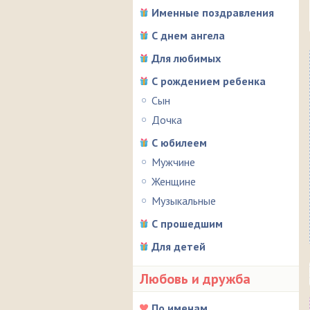
Именные поздравления
С днем ангела
Для любимых
С рождением ребенка
Сын
Дочка
С юбилеем
Мужчине
Женщине
Музыкальные
С прошедшим
Для детей
Любовь и дружба
По именам