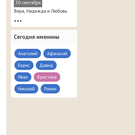
30 сентября
Вера, Надежда и Любовь
•••
Сегодня именины
Анатолий
Афанасий
Борис
Давид
Иван
Кристина
Николай
Роман