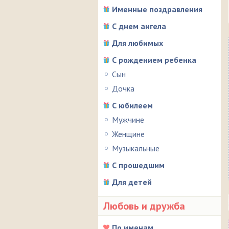
Именные поздравления
С днем ангела
Для любимых
С рождением ребенка
Сын
Дочка
С юбилеем
Мужчине
Женщине
Музыкальные
С прошедшим
Для детей
Любовь и дружба
По именам