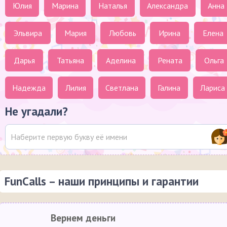
Юлия
Марина
Наталья
Александра
Анна
Эльвира
Мария
Любовь
Ирина
Елена
Дарья
Татьяна
Аделина
Рената
Ольга
Надежда
Лилия
Светлана
Галина
Лариса
Не угадали?
FunCalls – наши принципы и гарантии
Вернем деньги