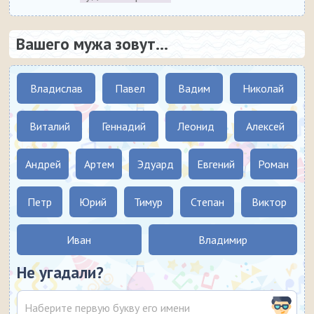
Вашего мужа зовут...
Владислав
Павел
Вадим
Николай
Виталий
Геннадий
Леонид
Алексей
Андрей
Артем
Эдуард
Евгений
Роман
Петр
Юрий
Тимур
Степан
Виктор
Иван
Владимир
Не угадали?