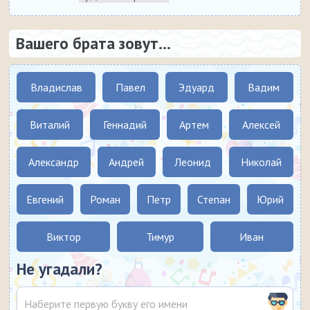
Вашего брата зовут...
Владислав
Павел
Эдуард
Вадим
Виталий
Геннадий
Артем
Алексей
Александр
Андрей
Леонид
Николай
Евгений
Роман
Петр
Степан
Юрий
Виктор
Тимур
Иван
Не угадали?