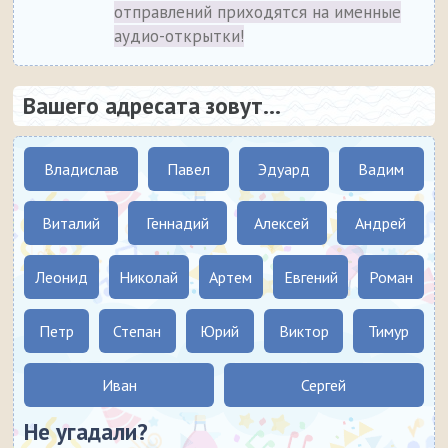
отправлений приходятся на именные
аудио-открытки!
Вашего адресата зовут...
Владислав
Павел
Эдуард
Вадим
Виталий
Геннадий
Алексей
Андрей
Леонид
Николай
Артем
Евгений
Роман
Петр
Степан
Юрий
Виктор
Тимур
Иван
Сергей
Не угадали?