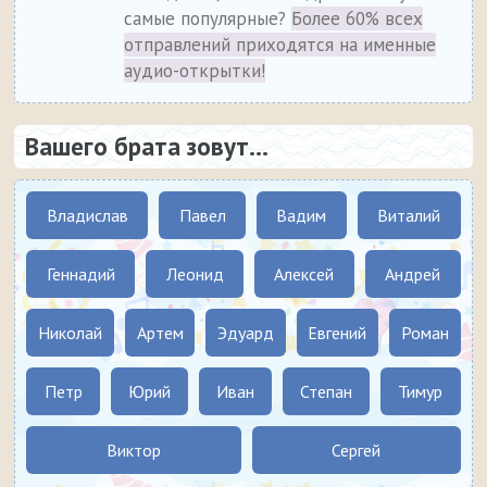
самые популярные?
Более 60% всех
отправлений приходятся на именные
аудио-открытки!
Вашего брата зовут...
Владислав
Павел
Вадим
Виталий
Геннадий
Леонид
Алексей
Андрей
Николай
Артем
Эдуард
Евгений
Роман
Петр
Юрий
Иван
Степан
Тимур
Виктор
Сергей