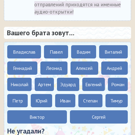
отправлений приходятся на именные
аудио-открытки!
Вашего брата зовут...
Владислав
Павел
Вадим
Виталий
Геннадий
Леонид
Алексей
Андрей
Николай
Артем
Эдуард
Евгений
Роман
Петр
Юрий
Иван
Степан
Тимур
Виктор
Сергей
Не угадали?