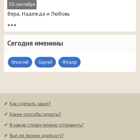
30 сентября
Вера, Надежда и Любовь
•••
Сегодня именины
Игнатий
Сергей
Федор
✔
Как сделать заказ?
✔
Какие способы оплаты?
✔
В какую страну можно отправить?
✔
Был ли звонок адресату?